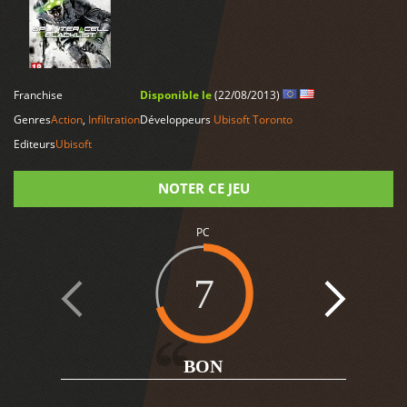
LIRE PLUS
Franchise
Disponible le
(22/08/2013)
Genres
Action
,
Infiltration
Développeurs
Ubisoft Toronto
Editeurs
Ubisoft
NOTER CE JEU
Note
PC
7
6
BON