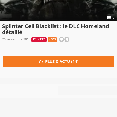
5
Splinter Cell Blacklist : le DLC Homeland
détaillé
26 septembre 2013
JEU VIDÉO
NEWS
PLUS D'ACTU (
44
)