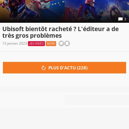
3
Ubisoft bientôt racheté ? L'éditeur a de
très gros problèmes
13 janvier 2023
JEU VIDÉO
NEWS
PLUS D'ACTU (
228
)