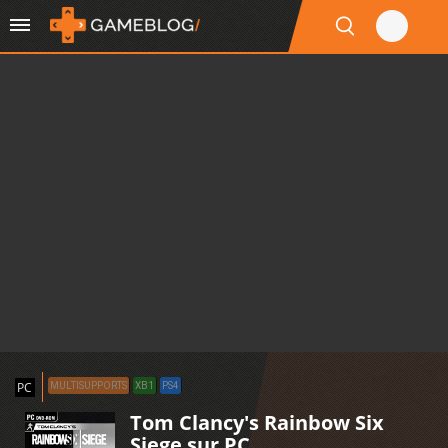
PC
MULTISUPPORTS
XB1
PS4
Tom Clancy's Rainbow Six
Siege sur PC