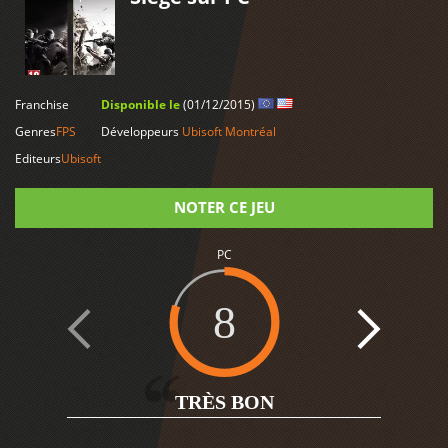
LIRE PLUS
Franchise
Disponible le
(01/12/2015)
Genres
FPS
Développeurs
Ubisoft Montréal
Editeurs
Ubisoft
NOTER CE JEU
PC
Note
8
4
TRÈS BON