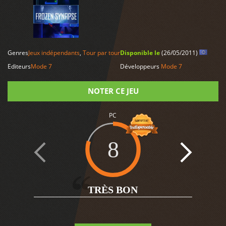
LIRE PLUS
Genres
Jeux indépendants
,
Tour par tour
Disponible le
(26/05/2011)
Editeurs
Mode 7
Développeurs
Mode 7
NOTER CE JEU
Note
PC
8
4
TRÈS BON