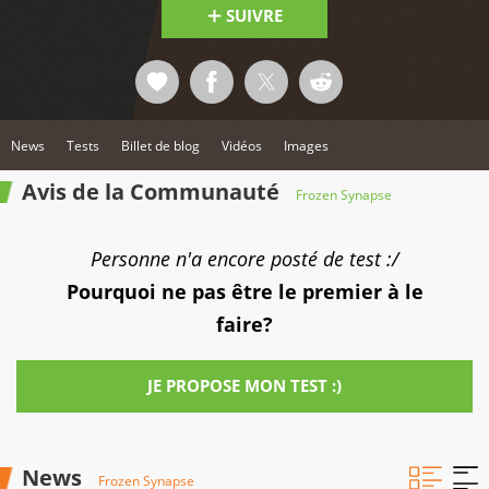
SUIVRE
News
Tests
Billet de blog
Vidéos
Images
Avis de la Communauté
Frozen Synapse
Personne n'a encore posté de test :/
Pourquoi ne pas être le premier à le
faire?
JE PROPOSE MON TEST :)
News
Frozen Synapse