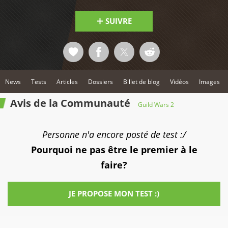
SUIVRE
News
Tests
Articles
Dossiers
Billet de blog
Vidéos
Images
Avis de la Communauté
Guild Wars 2
Personne n'a encore posté de test :/
Pourquoi ne pas être le premier à le
faire?
JE PROPOSE MON TEST :)