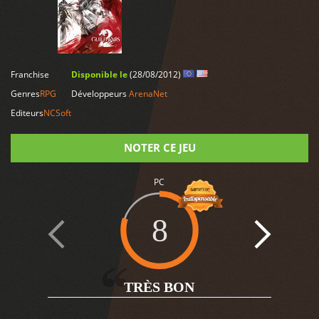
LIRE PLUS
Franchise
Disponible le
(28/08/2012)
Genres
RPG
Développeurs
ArenaNet
Editeurs
NCSoft
NOTER CE JEU
Note
PC
8
4
TRÈS BON