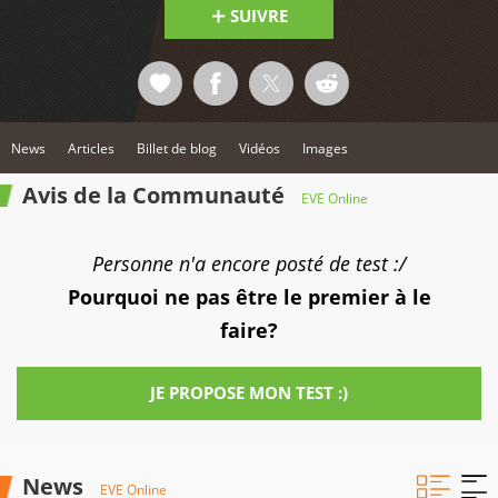
SUIVRE
News
Articles
Billet de blog
Vidéos
Images
Avis de la Communauté
EVE Online
Personne n'a encore posté de test :/
Pourquoi ne pas être le premier à le
faire?
JE PROPOSE MON TEST :)
News
EVE Online