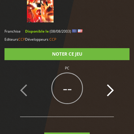
LIRE PLUS
Franchise
Disponible le
(08/08/2003)
Editeurs
CCP
Développeurs
CCP
NOTER CE JEU
PC
Note
--
9