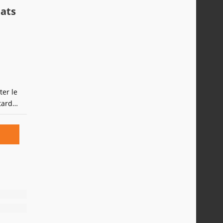
t
tats
.
ter le
tard
 l'un