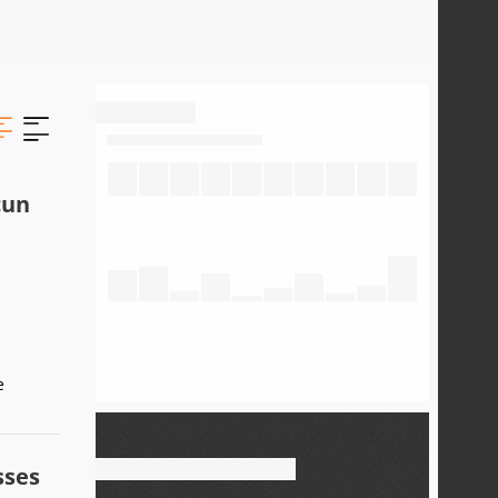
cun
e
sses