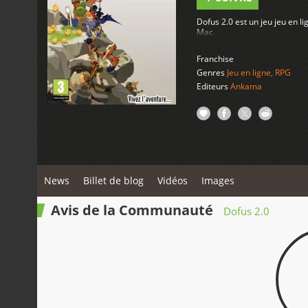
Dofus 2.0 est un jeu jeu en 
Mac
Franchise
Genres
Jeu en ligne
,
RPG
Editeurs
Ankama
News
Billet de blog
Vidéos
Images
Avis de la Communauté
Dofus 2.0