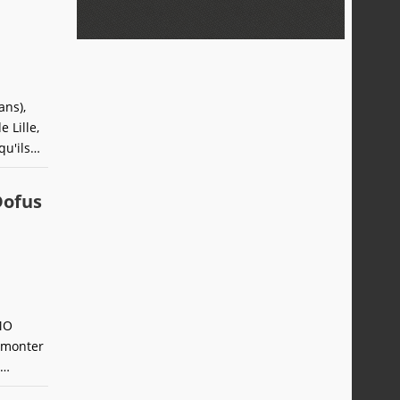
ans),
 Lille,
u'ils
place un
Dofus
MMO
 monter
des