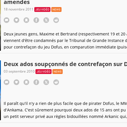
amendes
18 novembre 2011
JEU VIDÉO
NEWS
Deux jeunes gens, Maxime et Bertrand (respectivement 19 et 20 
viennent d'être condamnés par le Tribunal de Grande Instance de
pour contrefaçon du jeu Dofus, en comparution immédiate (puisq
sont majeurs et l'ont accepté). Maxime, le premier, avait mis en 
serveur privé illégal de Dofus, le second assurant
Deux ados soupçonnés de contrefaçon sur 
03 septembre 2010
JEU VIDÉO
NEWS
Il paraît qu'il n'y a rien de plus facile que de pirater Dofus, le 
d'Ankama. C'est sûrement pourquoi deux ados de 15 ans ont pu
un petit serveur privé aux règles bidouillées nommé Arkanic qui,
semble-t-il, a bien marché (200.000 inscrits tout de même, dont 