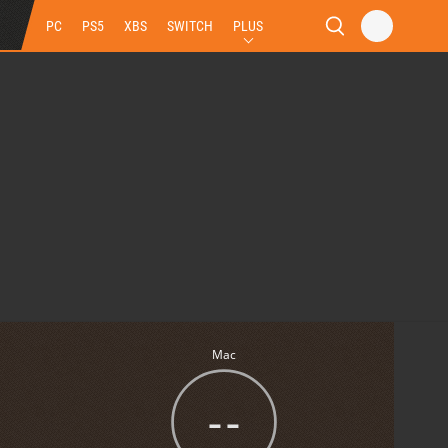
PC
PS5
XBS
SWITCH
PLUS
Mac
--