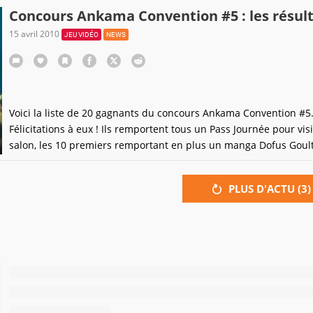
pointes à 10.000 en ligne.)Vous vous en doutez, les deux mecs on
Concours Ankama Convention #5 : les résul
15 avril 2010
JEU VIDÉO
NEWS
Voici la liste de 20 gagnants du concours Ankama Convention #5
Félicitations à eux ! Ils remportent tous un Pass Journée pour visi
salon, les 10 premiers remportant en plus un manga Dofus Goul
Bazar et les cinq premiers un coffret collector Dofus !Si vous êtes
des gagnants, vous avez déjà été prévenu par email (à
PLUS D'ACTU (
3
)