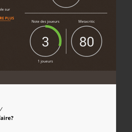
ble sur
IRE PLUS
Note des joueurs
Metacritic
3
80
1 joueurs
/
faire?