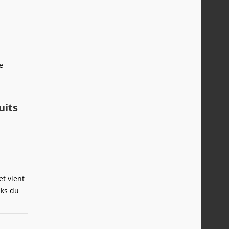
e
uits
t vient
aks du