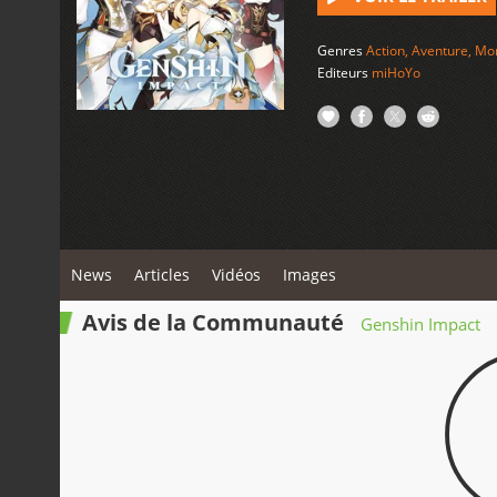
Genres
Action
,
Aventure
,
Mon
Editeurs
miHoYo
News
Articles
Vidéos
Images
Avis de la Communauté
Genshin Impact