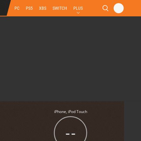
PC
PS5
XBS
SWITCH
PLUS
iPhone, iPod Touch
--