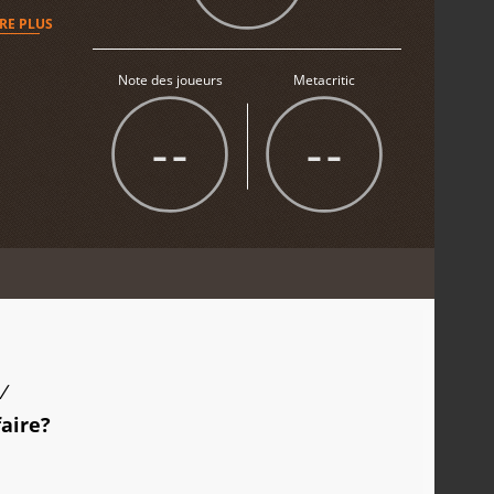
IRE PLUS
Note des joueurs
Metacritic
--
--
/
faire?