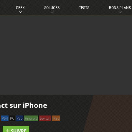
GEEK
SOLUCES
TESTS
BONS PLANS
ct sur iPhone
PS4
PC
PS5
Android
Switch
iPad
SUIVRE