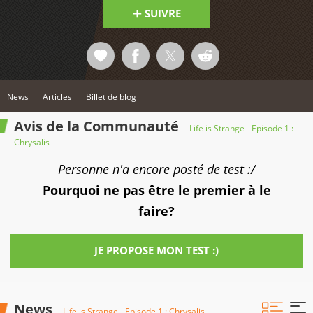
SUIVRE
News
Articles
Billet de blog
Avis de la Communauté
Life is Strange - Episode 1 :
Chrysalis
Personne n'a encore posté de test :/
Pourquoi ne pas être le premier à le
faire?
JE PROPOSE MON TEST :)
News
Life is Strange - Episode 1 : Chrysalis