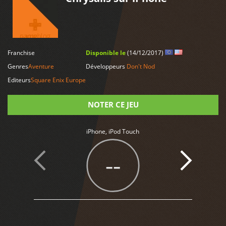
Franchise
Disponible le
(14/12/2017)
LIRE PLUS
Genres
Aventure
Développeurs
Don't Nod
Editeurs
Square Enix Europe
NOTER CE JEU
Note
iPhone, iPod Touch
--