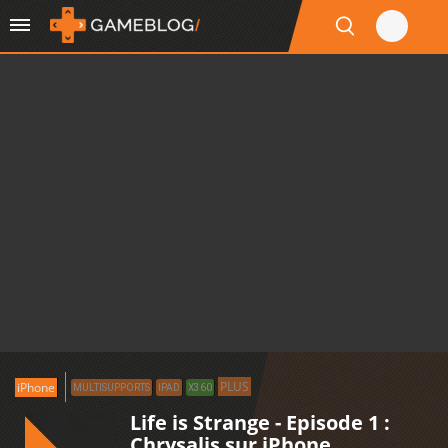
PLUS
iPhone
MULTISUPPORTS
IPAD
X360
Life is Strange - Episode 1 :
Chrysalis sur iPhone