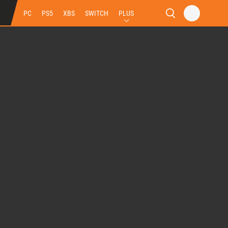
PC
PS5
XBS
SWITCH
PLUS