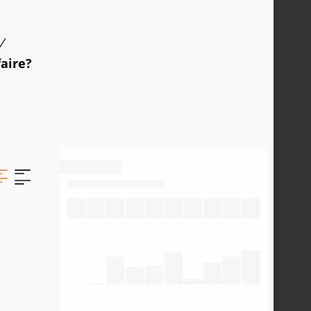
/
faire?