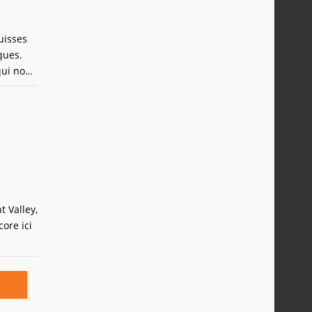
uisses
ques.
qui nous
 Valley,
ore ici