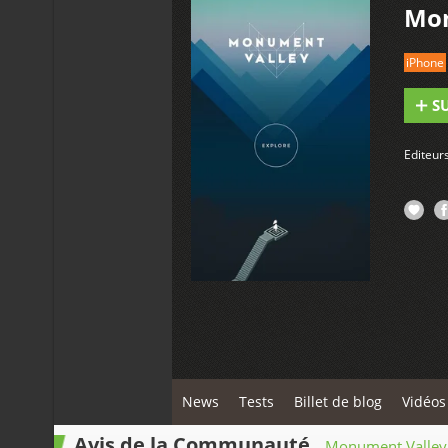
Mon
iPhone
S
Editeur
News
Tests
Billet de blog
Vidéos
Avis de la Communauté
Monument Valley