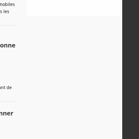
 mobiles
s les
ionne
ant de
onner