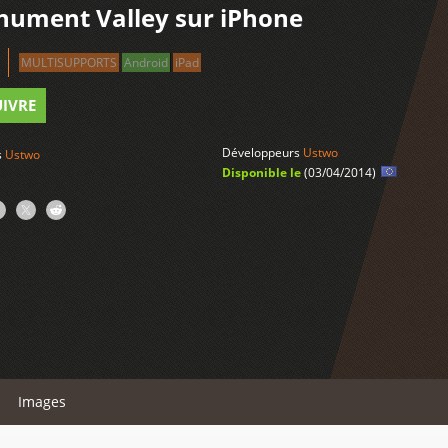
ument Valley sur iPhone
MULTISUPPORTS
Android
iPad
UIVRE
Développeurs
Ustwo
s
Ustwo
Disponible le
(03/04/2014)
Images