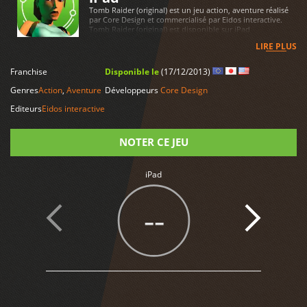
Tomb Raider (original) est un jeu action, aventure réalisé
par Core Design et commercialisé par Eidos interactive.
Tomb Raider (original) est disponible sur iPad
LIRE PLUS
Franchise
Disponible le
(17/12/2013)
Genres
Action
,
Aventure
Développeurs
Core Design
Editeurs
Eidos interactive
NOTER CE JEU
iPad
Note
--