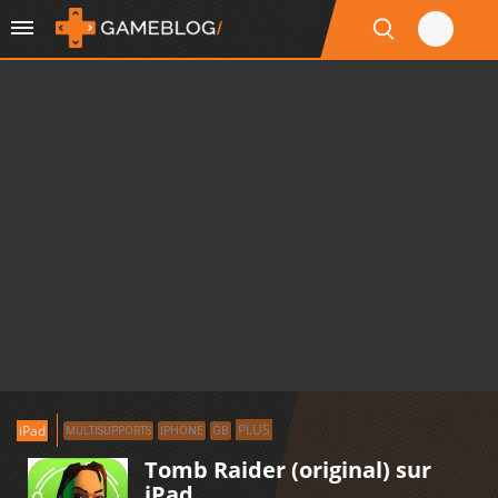
PLUS
iPad
MULTISUPPORTS
IPHONE
GB
Tomb Raider (original) sur
iPad