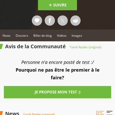
SUIVRE
News
Dossiers
Billet de blog
Vidéos
Images
Avis de la Communauté
Tomb Raider (original)
Personne n'a encore posté de test :/
Pourquoi ne pas être le premier à le
faire?
JE PROPOSE MON TEST :)
News
Tomb Raider (original)