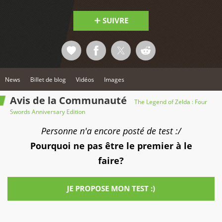
SUIVRE
News
Billet de blog
Vidéos
Images
Avis de la Communauté
The Legend of Zelda : Four
Swords Anniversary Edition
Personne n'a encore posté de test :/
Pourquoi ne pas être le premier à le
faire?
JE PROPOSE MON TEST :)