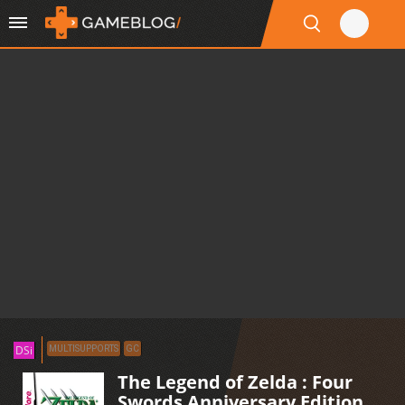
DSi
MULTISUPPORTS
GC
The Legend of Zelda : Four
Swords Anniversary Edition