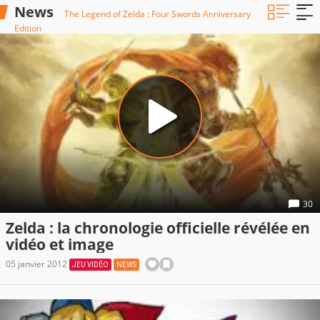
News
The Legend of Zelda : Four Swords Anniversary
Edition
30
Zelda : la chronologie officielle révélée en
vidéo et image
05 janvier 2012
JEU VIDÉO
NEWS