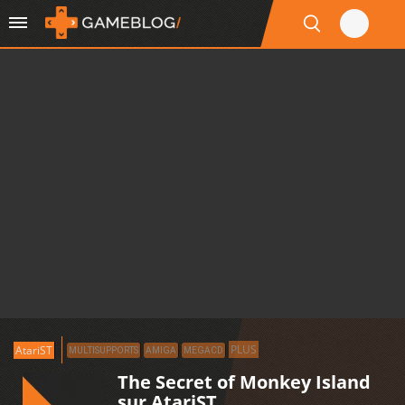
PLUS
AtariST
MULTISUPPORTS
AMIGA
MEGACD
The Secret of Monkey Island
sur AtariST