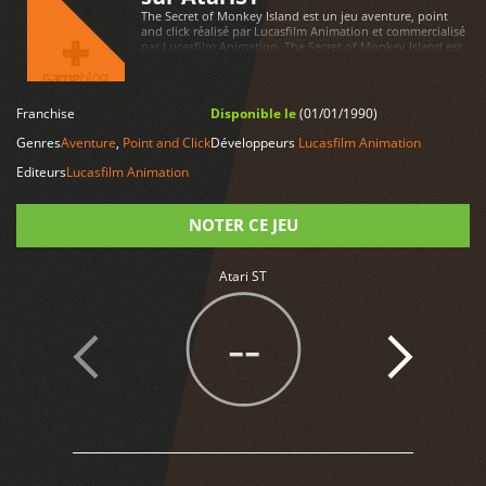
The Secret of Monkey Island est un jeu aventure, point
and click réalisé par Lucasfilm Animation et commercialisé
par Lucasfilm Animation. The Secret of Monkey Island est
disponible sur Atari ST
Franchise
Disponible le
(01/01/1990)
LIRE PLUS
Genres
Aventure
,
Point and Click
Développeurs
Lucasfilm Animation
Editeurs
Lucasfilm Animation
NOTER CE JEU
Atari ST
Note
--
2