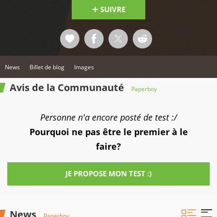
SUIVRE
News
Billet de blog
Images
Avis de la Communauté
Paperboy
Personne n'a encore posté de test :/
Pourquoi ne pas être le premier à le
faire?
JE PROPOSE MON TEST :)
News
Paperboy