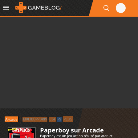
PLUS
Arcade
MULTISUPPORTS
C64
PS
Paperboy sur Arcade
Paperboy est un jeu action réalisé par Atari et