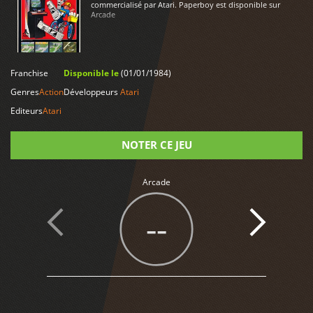
commercialisé par Atari. Paperboy est disponible sur
Arcade
LIRE PLUS
Franchise
Disponible le
(01/01/1984)
Genres
Action
Développeurs
Atari
Editeurs
Atari
NOTER CE JEU
Note
Arcade
--