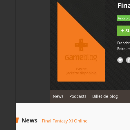
Fin
Androi
S
Franch
Editeur
News
Podcasts
Billet de blog
News
Final Fantasy XI Online