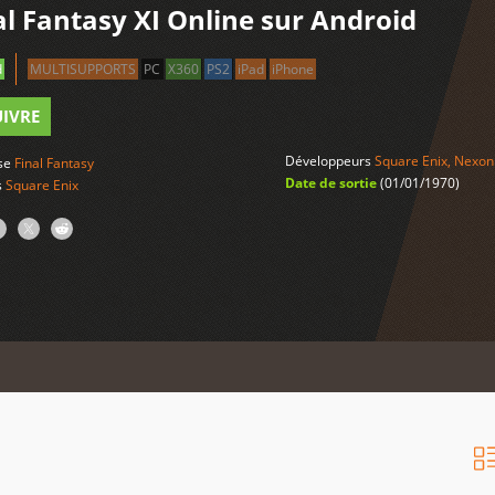
al Fantasy XI Online sur Android
d
MULTISUPPORTS
PC
X360
PS2
iPad
iPhone
UIVRE
Développeurs
Square Enix
,
Nexon
ise
Final Fantasy
Date de sortie
(01/01/1970)
s
Square Enix