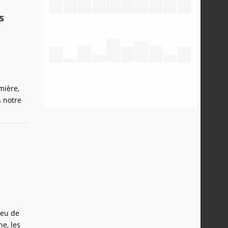
s
mière,
s notre
ieu de
e, les