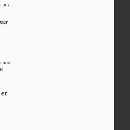
e aux
sur
éenne,
al
 et