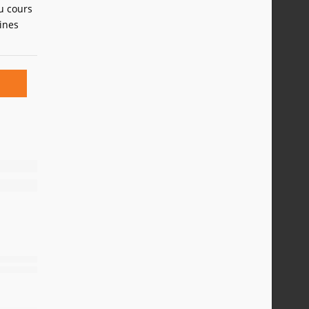
u cours
ines