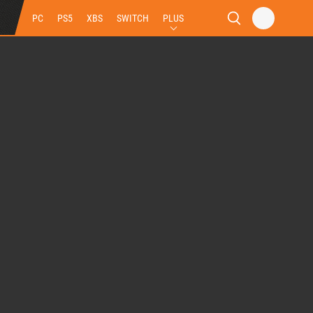
PC
PS5
XBS
SWITCH
PLUS