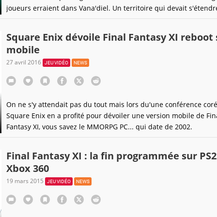
joueurs erraient dans Vana'diel. Un territoire qui devait s'étendr
smartphones, mais les plans ont comme qui dirait changé.
Square Enix dévoile Final Fantasy XI reboot 
mobile
27 avril 2016
JEU VIDÉO
NEWS
On ne s'y attendait pas du tout mais lors du'une conférence cor
Square Enix en a profité pour dévoiler une version mobile de Fin
Fantasy XI, vous savez le MMORPG PC... qui date de 2002.
Final Fantasy XI : la fin programmée sur PS2
Xbox 360
19 mars 2015
JEU VIDÉO
NEWS