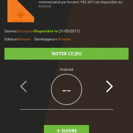
commercialisé par Konami. PES 2017 est disponible sur
Android
Genres
Simulation
Disponible le
(31/05/2017)
LIRE PLUS
Editeurs
Konami
Développeurs
Konami
NOTER CE JEU
Note
Android
--
SUIVRE