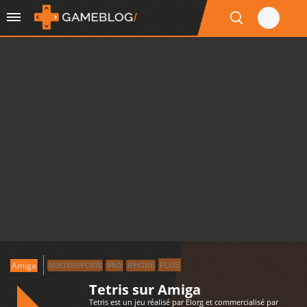
PLUS
Amiga
MULTISUPPORTS
IPAD
IPHONE
Tetris sur Amiga
Tetris est un jeu réalisé par Elorg et commercialisé par