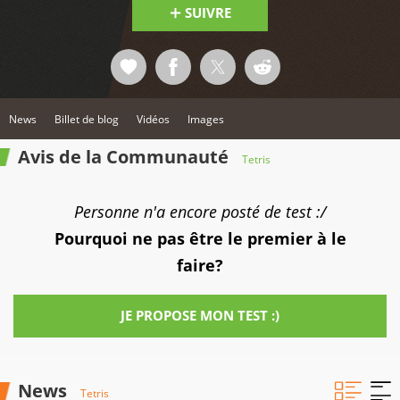
SUIVRE
News
Billet de blog
Vidéos
Images
Avis de la Communauté
Tetris
Personne n'a encore posté de test :/
Pourquoi ne pas être le premier à le
faire?
JE PROPOSE MON TEST :)
News
Tetris