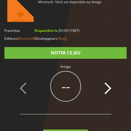
Mirrorsoft. Tetris est disponible sur Amiga
Franchise
Disponible le
(01/01/1987)
LIRE PLUS
Editeurs
Mirrorsoft
Développeurs
Elorg
NOTER CE JEU
Amiga
Note
--
1