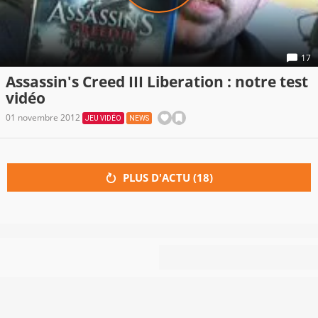
17
Assassin's Creed III Liberation : notre test
vidéo
01 novembre 2012
JEU VIDÉO
NEWS
PLUS D'ACTU (
18
)