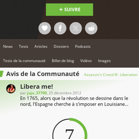
SUIVRE
News
Tests
Articles
Dossiers
Podcasts
Tests de la communauté
Billet de blog
Vidéos
Images
Avis de la Communauté
Assassin's Creed III : Liberation
Libera me!
par
juju_37700
, 25 décembre 2012
En 1765, alors que la révolution se dessine dans le
nord, l'Espagne cherche à s'imposer en Louisiane...
7