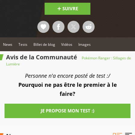
l'endroit voulu pour que le Ranger s'y dirige et de dessiner
des cercles autour des Pokémon toujours avec le stylet sur
SUIVRE
l'écran tactile pour tous les attraper ! Capturez les
Pokémon sauvages en les entourant un certain nombre de
fois (selon la résistance du Pokémon) avec votre Capstick
et ainsi composer votre équipe de Pokémon avec les
Pokémon capturés. Les Pokémon de votre équipe vous
aideront à franchir des obstacles en utilisant leurs
différentes compétences. Après avoir utilisé la compétence
d'un Pokémon, celui-ci quittera votre équipe (sauf votre
Pokémon partenaire qui restera toujours auprès de vous).
News
Tests
Billet de blog
Vidéos
Images
Au fur et à mesure de l'aventure, votre Capstick va
s'améliorer et deviendra de plus en plus résistant !
Avis de la Communauté
Pokémon Ranger : Sillages de
Lumière
Personne n'a encore posté de test :/
Pourquoi ne pas être le premier à le
faire?
JE PROPOSE MON TEST :)