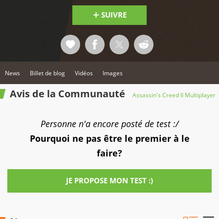
SUIVRE
News
Billet de blog
Vidéos
Images
Avis de la Communauté
Assassin's Creed II Multiplayer
Personne n'a encore posté de test :/
Pourquoi ne pas être le premier à le
faire?
JE PROPOSE MON TEST :)