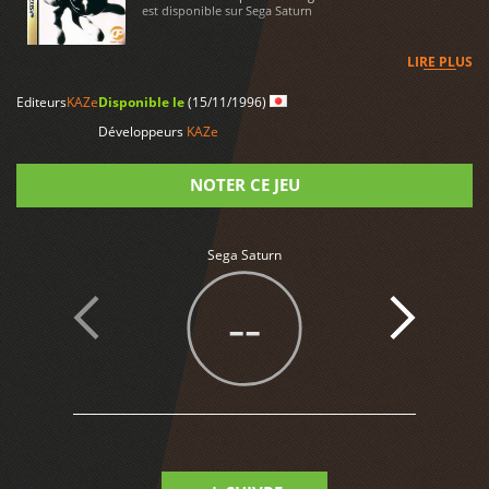
est disponible sur Sega Saturn
LIRE PLUS
Editeurs
KAZe
Disponible le
(15/11/1996)
Développeurs
KAZe
NOTER CE JEU
Note
Sega Saturn
--
1