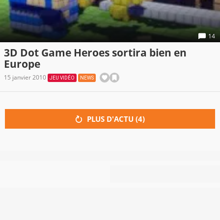
14
3D Dot Game Heroes sortira bien en
Europe
15 janvier 2010
JEU VIDÉO
NEWS
PLUS D'ACTU (
4
)