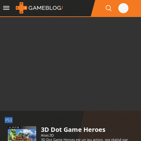
PS3
3D Dot Game Heroes
Alias:
3D
3D Dot Game Heroes est un jeu action, rpg réalisé par