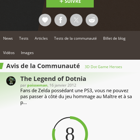
SUIVRE
News
Tests
Articles
Tests de la communauté
Billet de blog
Vidéos
Images
Avis de la Communauté
3D Dot Game Heroes
The Legend of Dotnia
par
poisseman
, 16 janvier 2012
Fans de Zelda possédant une PS3, vous ne pouvez
pas passer à côté du jeu hommage au Maître et à sa
p...
8