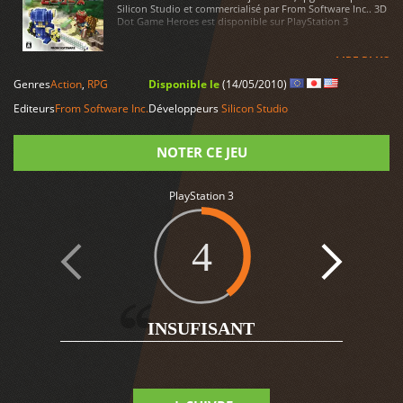
Silicon Studio et commercialisé par From Software Inc.. 3D
Dot Game Heroes est disponible sur PlayStation 3
LIRE PLUS
Genres
Action
,
RPG
Disponible le
(14/05/2010)
Editeurs
From Software Inc.
Développeurs
Silicon Studio
NOTER CE JEU
Note
PlayStation 3
4
1
INSUFISANT