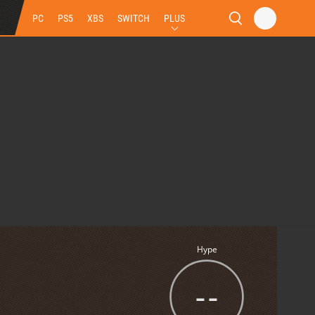
PC
PS5
XBS
SWITCH
PLUS
Hype
--