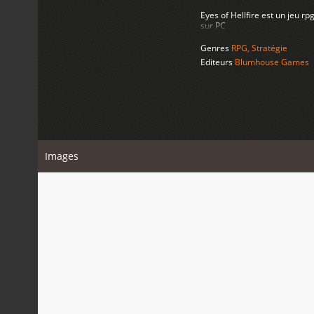
Eyes of Hellfire est un jeu 
sur PC
Genres
RPG
,
Stratégie
Editeurs
Blumhouse Games
Images