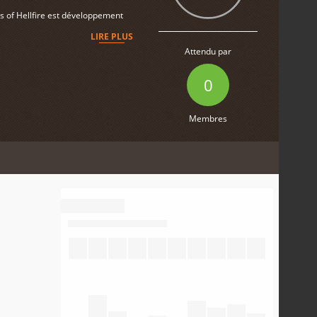
s of Hellfire est développement
LIRE PLUS
Attendu par
0
Membres