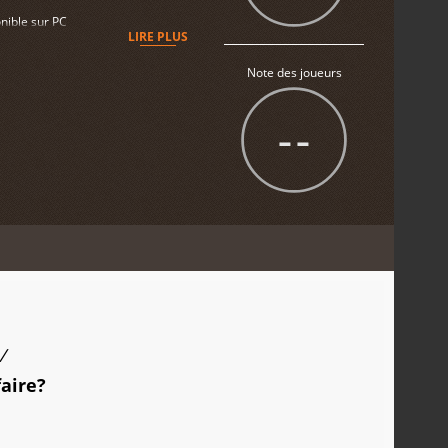
nible sur PC
LIRE PLUS
Note des joueurs
--
/
faire?