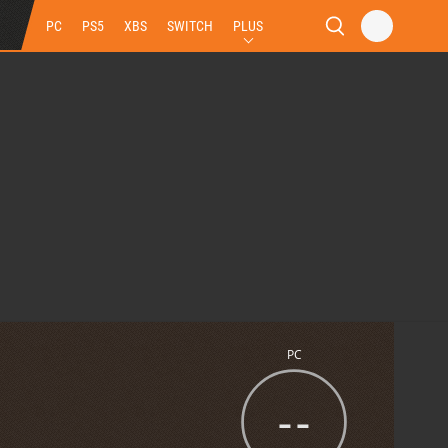
PC
PS5
XBS
SWITCH
PLUS
PC
--