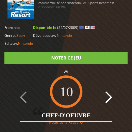
commercialisé par Nintendo. Wii Sports Resort est
disponible sur Wii
LIRE PLUS
Franchise
Disponible le
(24/07/2009)
Genres
Sport
Développeurs
Nintendo
Editeurs
Nintendo
NOTER CE JEU
Wii
Note
10
5
CHEF-D'OEUVRE
Notes de la Rédac