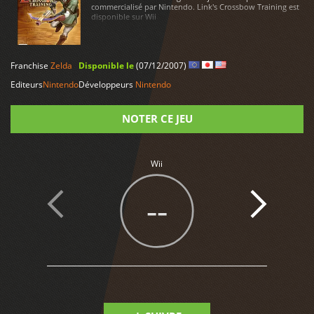
commercialisé par Nintendo. Link's Crossbow Training est
disponible sur Wii
LIRE PLUS
Franchise
Zelda
Disponible le
(07/12/2007)
Editeurs
Nintendo
Développeurs
Nintendo
NOTER CE JEU
Note
Wii
--
1