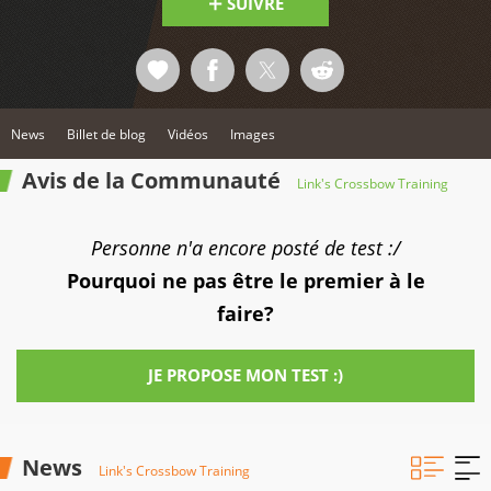
SUIVRE
News
Billet de blog
Vidéos
Images
Avis de la Communauté
Link's Crossbow Training
Personne n'a encore posté de test :/
Pourquoi ne pas être le premier à le
faire?
JE PROPOSE MON TEST :)
News
Link's Crossbow Training