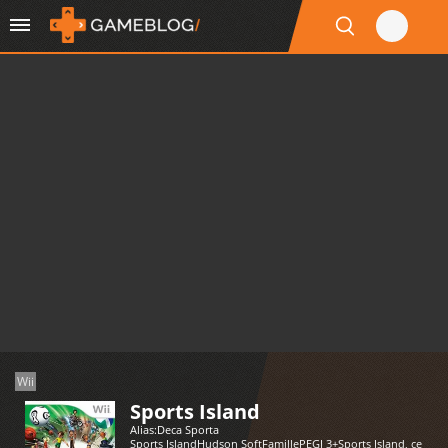
Wii
Sports Island
Alias:
Deca Sporta
Sports IslandHudson SoftFamillePEGI 3+Sports Island, ce