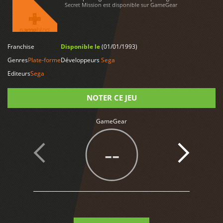
Secret Mission est disponible sur GameGear
Franchise
Disponible le
(01/01/1993)
LIRE PLUS
Genres
Plate-forme
Développeurs
Sega
Editeurs
Sega
NOTER CE JEU
GameGear
Note
--