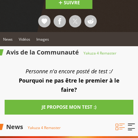
SUIVRE
News
Vidéos
Images
Avis de la Communauté
Yakuza 4 Remaster
Personne n'a encore posté de test :/
Pourquoi ne pas être le premier à le
faire?
JE PROPOSE MON TEST :)
News
Yakuza 4 Remaster