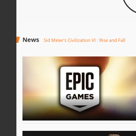
News
Sid Meier's Civilization VI : Rise and Fall