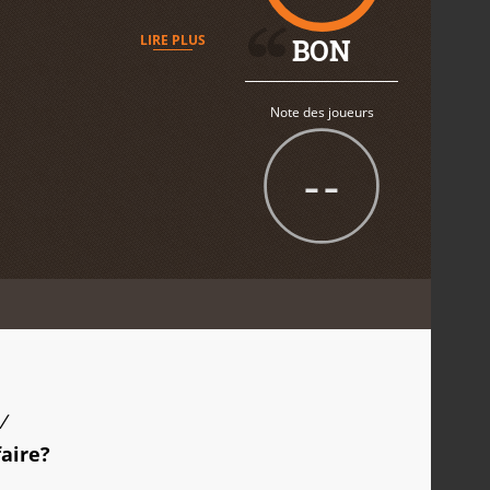
LIRE PLUS
BON
Note des joueurs
--
/
faire?