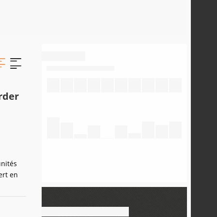
rder
unités
ert en