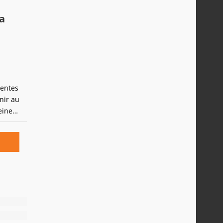
la
rentes
enir au
eine