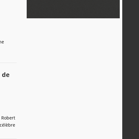
ne
e de
e Robert
 célèbre