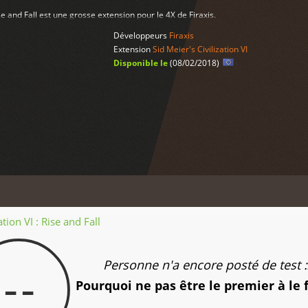
Rise and Fall est une grosse extension pour le 4X de Firaxis.
Développeurs
Firaxis
Extension
Sid Meier's Civilization VI
Disponible le
(08/02/2018)
ation VI : Rise and Fall
Personne n'a encore posté de test :
--
Pourquoi ne pas être le premier à le 