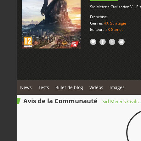
Sid Meier's Civilization VI : 
Franchise
Genres
4X
,
Stratégie
Editeurs
2K Games
News
Tests
Billet de blog
Vidéos
Images
Avis de la Communauté
Sid Meier's Civiliz