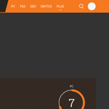
PC
PS5
XBS
SWITCH
PLUS
PC
7