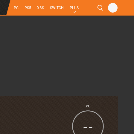
PC
PS5
XBS
SWITCH
PLUS
PC
--