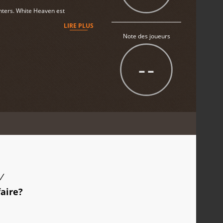
nters. White Heaven est
LIRE PLUS
Note des joueurs
--
/
faire?