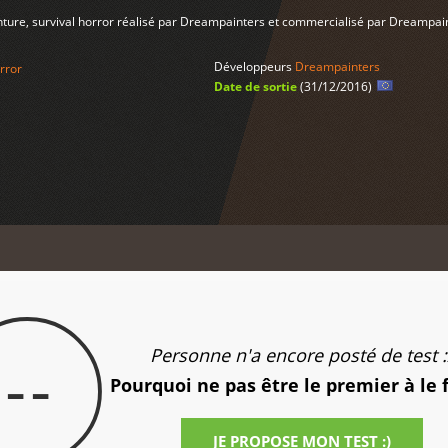
ture, survival horror réalisé par Dreampainters et commercialisé par Dreampai
Développeurs
Dreampainters
rror
Date de sortie
(31/12/2016)
Personne n'a encore posté de test :
--
Pourquoi ne pas être le premier à le 
JE PROPOSE MON TEST :)