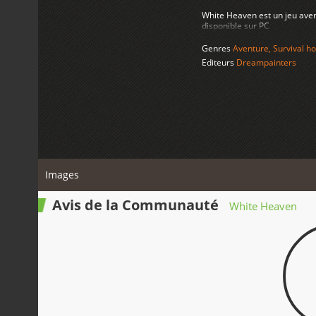
White Heaven est un jeu aven
disponible sur PC
Genres
Aventure
,
Survival ho
Editeurs
Dreampainters
Images
Avis de la Communauté
White Heaven