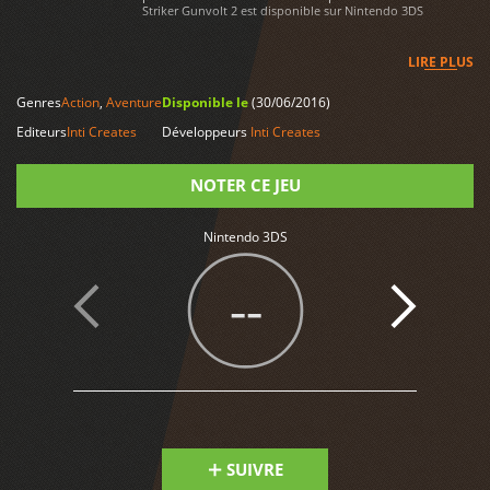
Striker Gunvolt 2 est disponible sur Nintendo 3DS
LIRE PLUS
Genres
Action
,
Aventure
Disponible le
(30/06/2016)
Editeurs
Inti Creates
Développeurs
Inti Creates
NOTER CE JEU
Nintendo 3DS
Note
--
SUIVRE