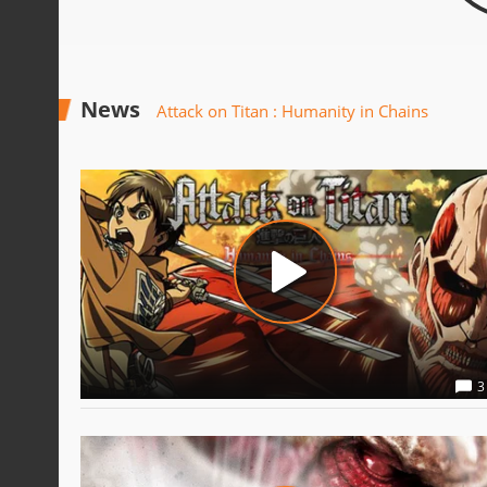
News
Attack on Titan : Humanity in Chains
3