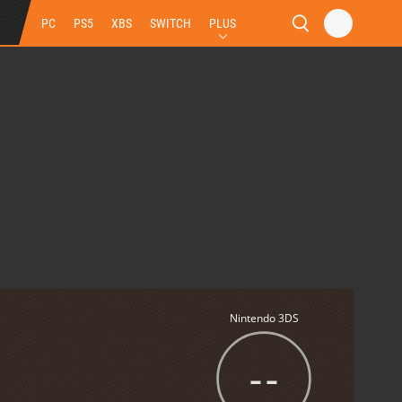
PC
PS5
XBS
SWITCH
PLUS
Nintendo 3DS
--