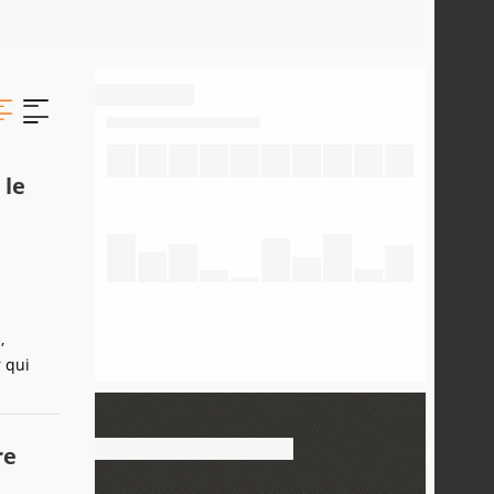
 le
,
r qui
re