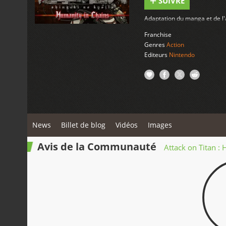
SUIVRE
Adaptation du manga et de 
Franchise
Genres
Action
Editeurs
Nintendo
News
Billet de blog
Vidéos
Images
Avis de la Communauté
Attack on Titan :