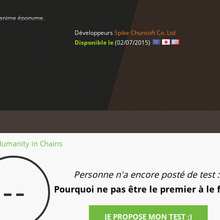
l'anime éponyme.
Développeurs
Spike Chunsoft Co. Ltd
Disponible le
(02/07/2015)
 Humanity in Chains
Personne n'a encore posté de test :
--
Pourquoi ne pas être le premier à le 
JE PROPOSE MON TEST :)