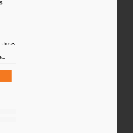
s
s choses
e