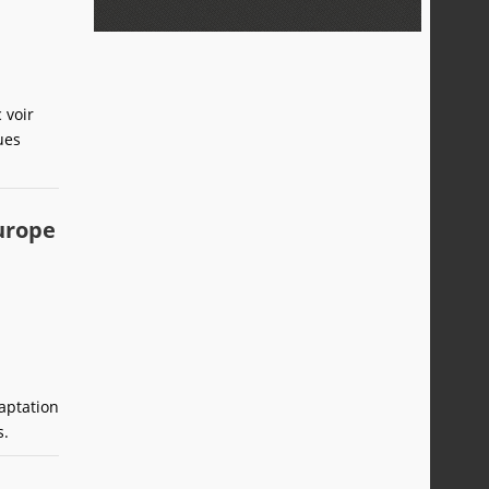
 voir
ues
Europe
daptation
s.