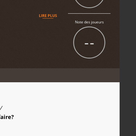
LIRE PLUS
Note des joueurs
--
/
faire?