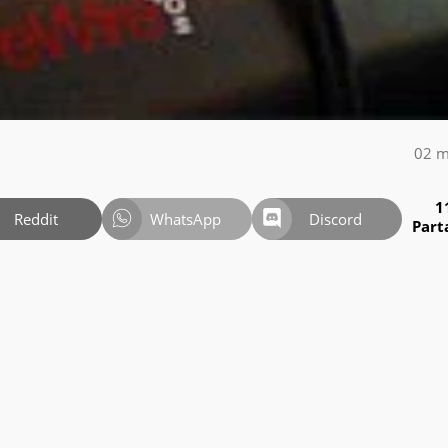
02 m
1
Reddit
WhatsApp
Discord
Part