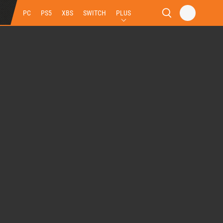
PC
PS5
XBS
SWITCH
PLUS