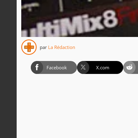
par
La Rédaction
Facebook
X.com