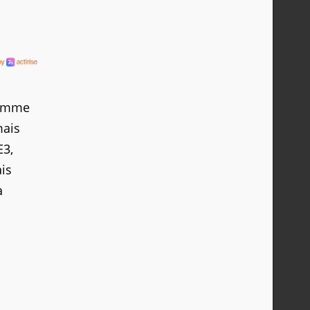
comme
mais
E3,
ais
a