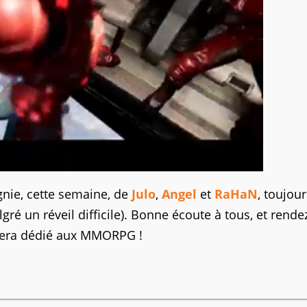
gnie, cette semaine, de
Julo
,
Angel
et
RaHaN
, toujou
gré un réveil difficile). Bonne écoute à tous, et rend
sera dédié aux MMORPG !