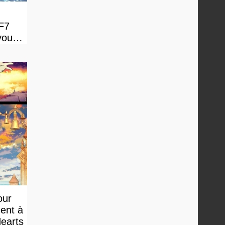
FF7
vous
our
ment à
Hearts