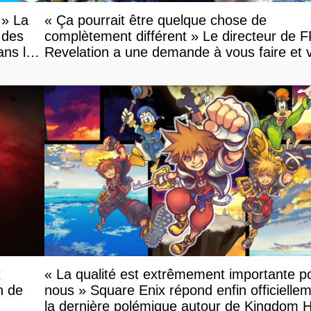
 » La
« Ça pourrait être quelque chose de
 des
complètement différent » Le directeur de 
ans le
Revelation a une demande à vous faire et 
devriez l'écouter
x
« La qualité est extrêmement importante p
n de
nous » Square Enix répond enfin officielle
la dernière polémique autour de Kingdom 