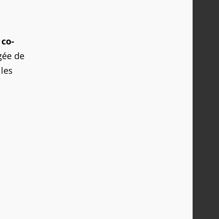
 co-
rgée de
 les