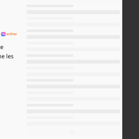
te
e les