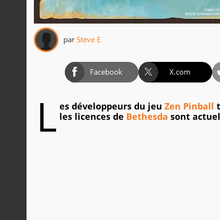
par
Steve E
Facebook
X.com
L
es développeurs du jeu
Zen Pinball
t
les licences de
Bethesda
sont actue