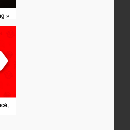
ng »
ncé,