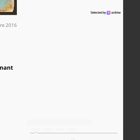
re 2016
enant