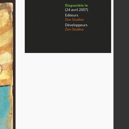
Disponible le
(24 avril 2007)
Editeurs
Zen Studios
Développeurs
Zen Studios