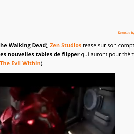
The Walking Dead
),
Zen Studios
tease sur son comp
es nouvelles tables de flipper
qui auront pour thèm
The Evil Within
).