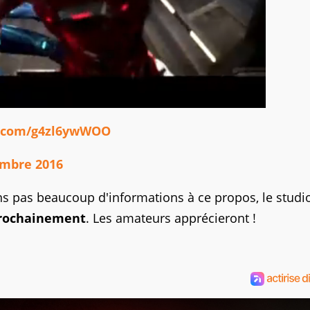
r.com/g4zl6ywWOO
mbre 2016
ns pas beaucoup d'informations à ce propos, le studi
prochainement
. Les amateurs apprécieront !