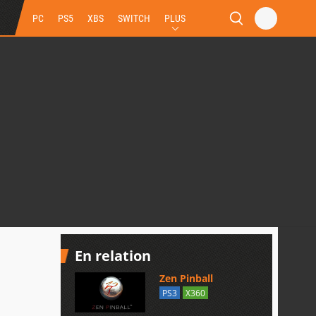
PC
PS5
XBS
SWITCH
PLUS
En relation
Zen Pinball
PS3
X360