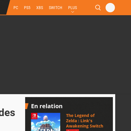
PC
PS5
XBS
SWITCH
PLUS
En relation
 des
The Legend of
Zelda : Link's
Awakening Switch