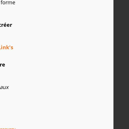
a forme
créer
Link's
re
eaux