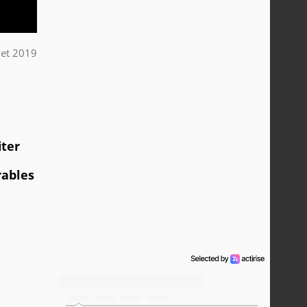
llet 2019
iter
rables