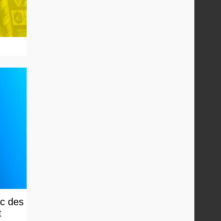
ec des
t