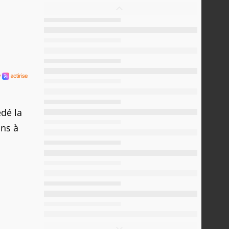
dé la
ons à