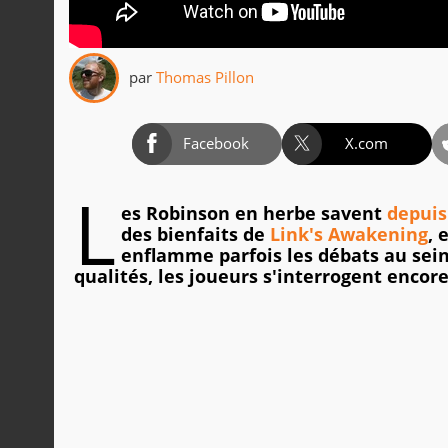
par
Thomas Pillon
Facebook
X.com
L
es Robinson en herbe savent
depuis
des bienfaits de
Link's Awakening
, 
enflamme parfois les débats au sei
qualités, les joueurs s'interrogent enco