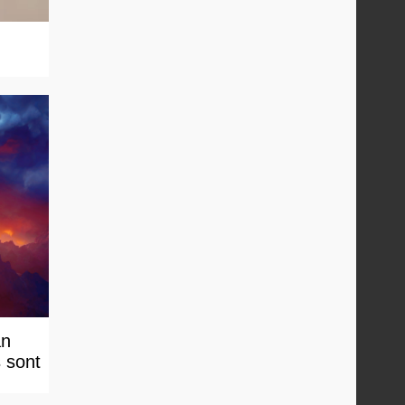
an
s sont