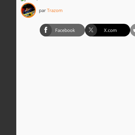
par
Trazom
Facebook
X.com