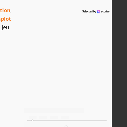
tion
,
mplot
u jeu