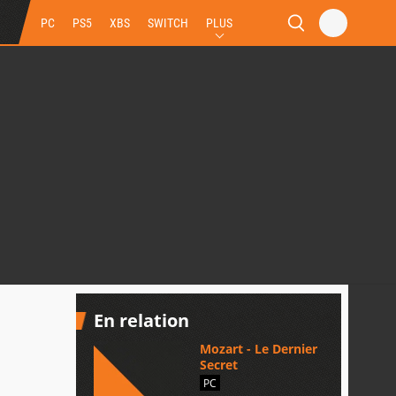
PC
PS5
XBS
SWITCH
PLUS
En relation
Mozart - Le Dernier
Secret
PC