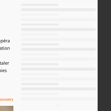
opéra
ation
taler
nies