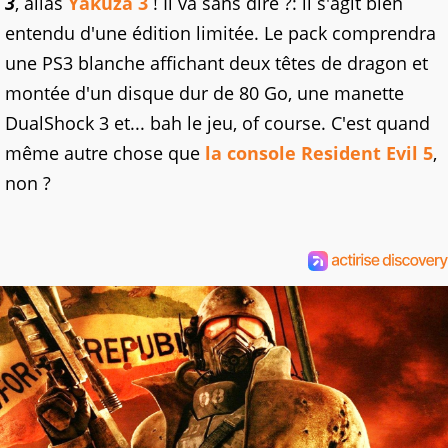
3
, alias
Yakuza 3
! Il va sans dire ?: il s'agit bien
entendu d'une édition limitée. Le pack comprendra
une PS3 blanche affichant deux têtes de dragon et
montée d'un disque dur de 80 Go, une manette
DualShock 3 et... bah le jeu, of course. C'est quand
même autre chose que
la console Resident Evil 5
,
non ?