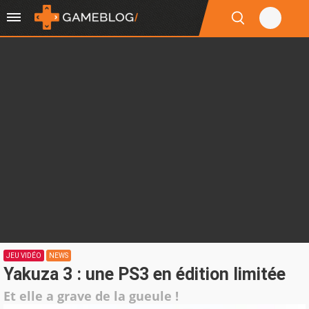
JEU VIDÉO
NEWS
Yakuza 3 : une PS3 en édition limitée
Et elle a grave de la gueule !