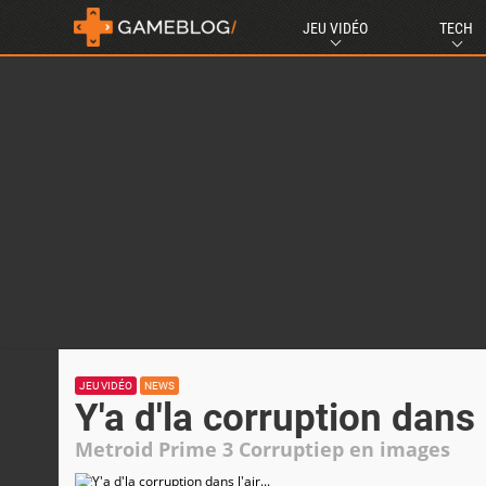
JEU VIDÉO
TECH
JEU VIDÉO
NEWS
Y'a d'la corruption dans l'
Metroid Prime 3 Corruptiep en images