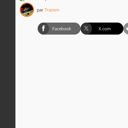
par
Trazom
Facebook
X.com