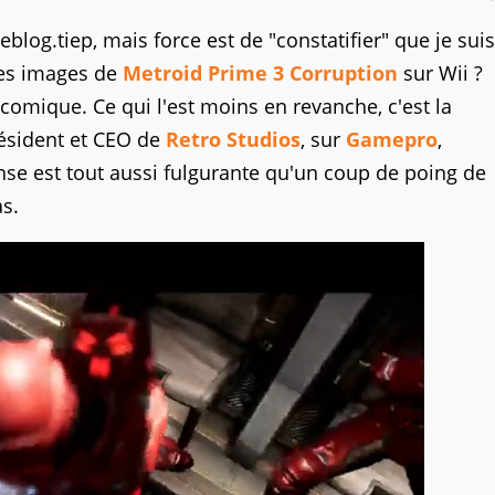
blog.tiep, mais force est de "constatifier" que je suis
lles images de
Metroid Prime 3 Corruption
sur Wii ?
 comique. Ce qui l'est moins en revanche, c'est la
résident et CEO de
Retro Studios
, sur
Gamepro
,
nse est tout aussi fulgurante qu'un coup de poing de
as.