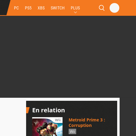
PC
PS5
XBS
SWITCH
PLUS
En relation
Metroid Prime 3 :
Corruption
Wii