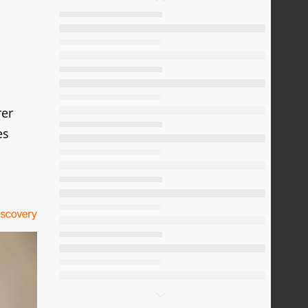
rer
es