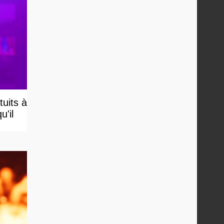
uits à
u'il