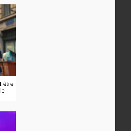
t être
e