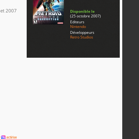
llet 2007
Disponible le
(25 octobre 2007)
Editeurs
Nintendo
Développeurs
Retro Studios