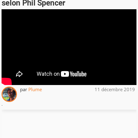
selon Phil Spencer
par
Plume
11 décembre 2019
.