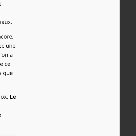
t
iaux.
ncore,
vec une
l’on a
e ce
is que
box.
Le
e