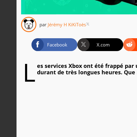
par
Jérémy H KiKiToès
Facebook
X.com
L
es services Xbox ont été frappé par
durant de très longues heures. Que s