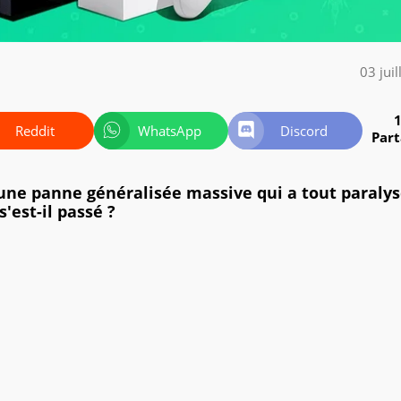
03 jui
Reddit
WhatsApp
Discord
Par
 une panne généralisée massive qui a tout paraly
'est-il passé ?