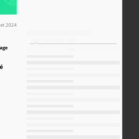
llet 2024
1
tage
sé