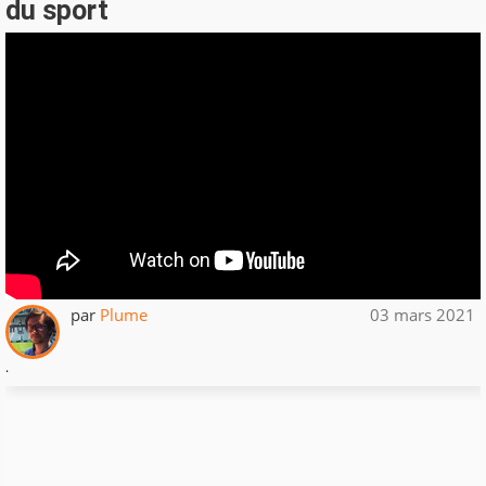
du sport
par
Plume
03 mars 2021
.