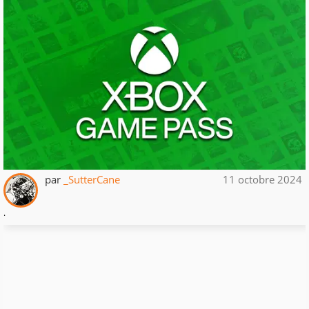
par
_SutterCane
11 octobre 2024
.