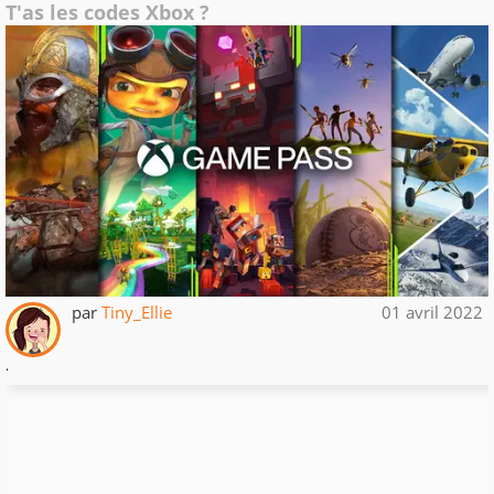
T'as les codes Xbox ?
par
Tiny_Ellie
01 avril 2022
.