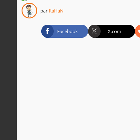
par
RaHaN
Facebook
X.com