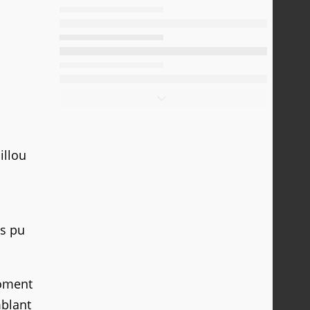
illou
as pu
moment
mblant