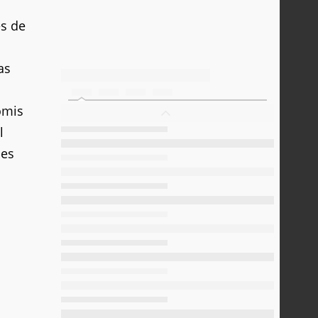
es de
as
omis
il
des