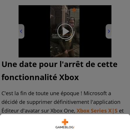
00:00
/
01:00
Une date pour l'arrêt de cette
fonctionnalité Xbox
C'est la fin de toute une époque ! Microsoft a
décidé de supprimer définitivement l'application
Éditeur d'avatar sur Xbox One,
Xbox Series X|S
et
PC Windows.
«
À compter du 9 janvier 2025,
l’application Éditeur d’avatar Xbox ne sera plus