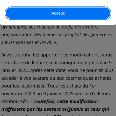
sera plus disponible à partir du 9 janvier 2025
»
.
Pour vous donner une identité visuelle virtuelle,
vous pourrez toujours utiliser des
« arrière-plans
dynamiques, des couleurs de profil, des avatars
originaux Xbox, des thèmes de profil et des gamerpics
sur les consoles et les PC »
.
Si vous souhaitez apporter des modifications, vous
serez libre de le faire, mais uniquement jusqu'au 9
janvier 2025. Après cette date, vous ne pourrez plus
accéder à vos avatars ou aux cosmétiques achetés
pour les customiser. Tous les achats du 1er
novembre 2023 au 9 janvier 2025 seront d'ailleurs
remboursés.
«
Toutefois, cette modification
n’affectera pas les avatars originaux et ceux qui