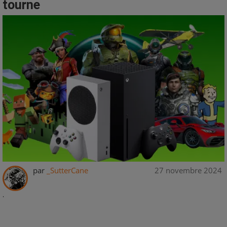
tourne
par
_SutterCane
27 novembre 2024
.