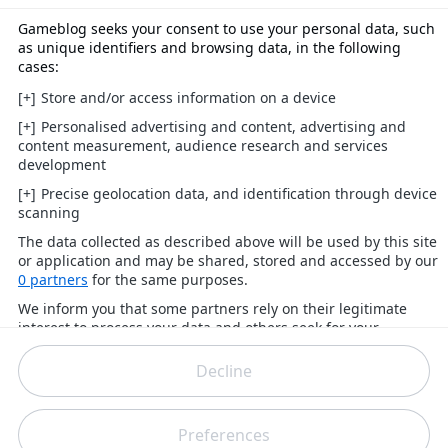
disponible. Cela signifie que les joueurs ne
pourront plus accéder à l’application Éditeur
d’avatar
»
. Les avatars, pour celles et ceux qui n'ont
pas connu, sont des créations des joueuses et
joueurs de personnages en 3D. Des alter egos
virtuels pour les représenter au mieux sur leur
profil et en ligne. Une fonctionnalité historique
apparue pour la première fois sur Xbox 360.
Ce retrait de l'Éditeur d'avatar sera effectif le 9
janvier 2025 et est justifié par un faible engagement
de la part de la communauté actuelle.
«
En raison
d’un faible engagement et de notre orientation
vers la fourniture d’autres expériences aux
joueurs, l’application Éditeur d’avatar Xbox ne