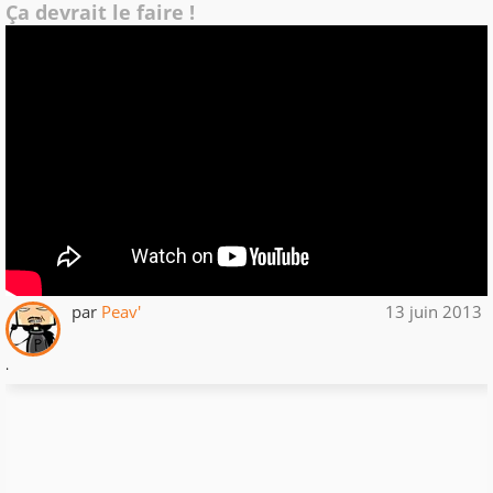
Ça devrait le faire !
par
Peav'
13 juin 2013
.