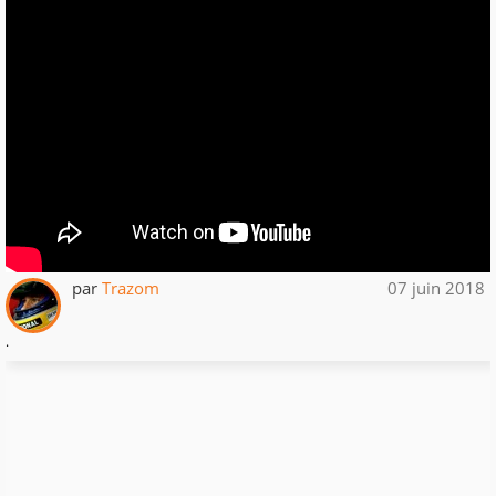
par
Trazom
07 juin 2018
.