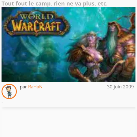
Tout fout le camp, rien ne va plus, etc.
par
RaHaN
30 juin 2009
.