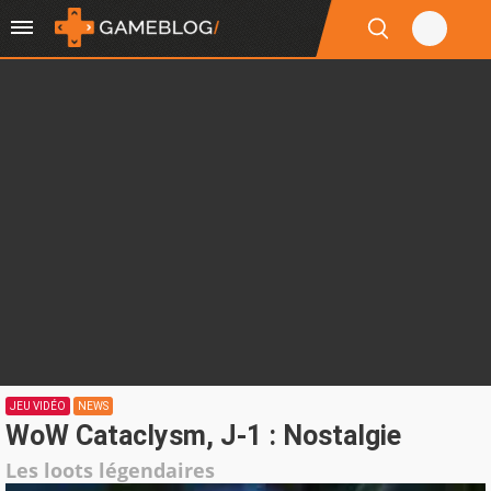
JEU VIDÉO
NEWS
WoW Cataclysm, J-1 : Nostalgie
Les loots légendaires